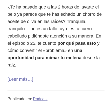
del
¿Te ha pasado que a las 2 horas de lavarte el
invierno
pelo ya parece que te has echado un chorro de
aceite de oliva en las raíces? Tranquila,
tranquilo… no es un fallo tuyo: es tu cuero
cabelludo pidiéndote atención a su manera. En
el episodio 25, te cuento
por qué pasa esto
y
cómo convertir el «problema» en
una
oportunidad para mimar tu melena
desde la
raíz.
acerca
[Leer más…]
de
25.
Publicado en:
Podcast
Scalp
Care: