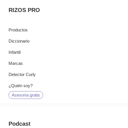
Saltar
Saltar
Saltar
RIZOS PRO
a
al
a
la
contenido
la
navegación
principal
barra
Productos
principal
lateral
Diccionario
principal
Infantil
Marcas
Detector Curly
¿Quién soy?
Asesoría gratis
Podcast