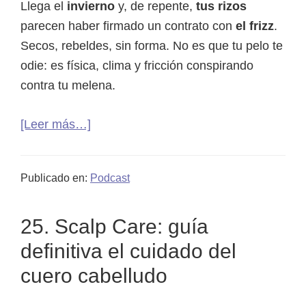
tus
Llega el
invierno
y, de repente,
tus rizos
ondas
parecen haber firmado un contrato con
el frizz
.
(sin
Secos, rebeldes, sin forma. No es que tu pelo te
errores)
odie: es física, clima y fricción conspirando
contra tu melena.
acerca
[Leer más…]
de
26.
Publicado en:
Podcast
Operación
anti-
25. Scalp Care: guía
frizz:
cómo
definitiva el cuidado del
salvar
cuero cabelludo
tus
rizos