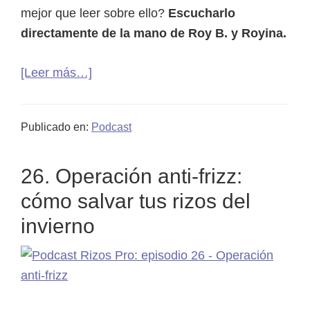
mejor que leer sobre ello?
Escucharlo
directamente de la mano de Roy B. y Royina.
acerca
[Leer más…]
de
27.
Publicado en:
Podcast
Cabello
tipo
26. Operación anti-frizz:
2A:
guía
cómo salvar tus rizos del
definitiva
invierno
para
cuidar
y
definir