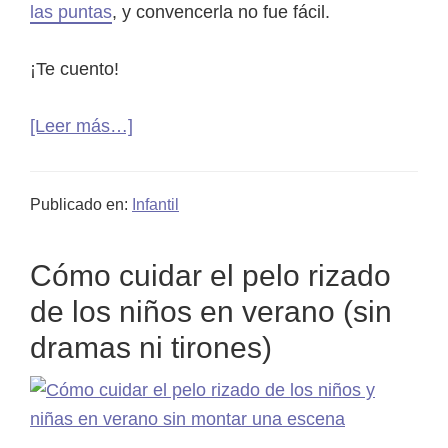
las puntas
, y convencerla no fue fácil.
¡Te cuento!
acerca
[Leer más…]
de
Primer
Publicado en:
Infantil
corte
de
Cómo cuidar el pelo rizado
pelo:
cómo
de los niños en verano (sin
sobrevivir
dramas ni tirones)
a
la
crisis
de