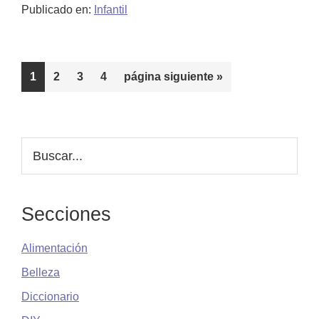
Publicado en:
Infantil
infantiles
para
pelo
Página
Página
Página
afro
Página
Ir
1
2
3
4
página siguiente »
a
y
la
rizado:
guía
Barra
Buscar...
para
lateral
elegir
principal
el
Secciones
mejor
Alimentación
Belleza
Diccionario