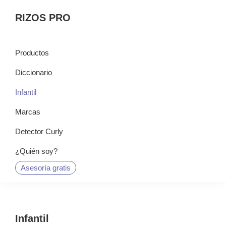
Saltar
Saltar
Saltar
RIZOS PRO
a
al
a
la
contenido
la
navegación
principal
barra
Productos
principal
lateral
Diccionario
principal
Infantil
Marcas
Detector Curly
¿Quién soy?
Asesoría gratis
Infantil