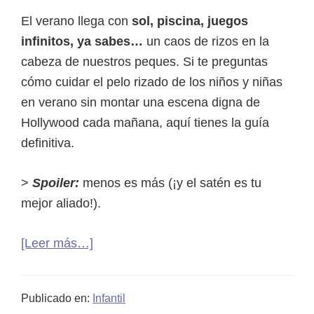
una
El verano llega con
sol, piscina, juegos
niña
infinitos, ya sabes…
un caos de rizos en la
de
cabeza de nuestros peques. Si te preguntas
10
cómo cuidar el pelo rizado de los niños y niñas
años
en verano sin montar una escena digna de
Hollywood cada mañana, aquí tienes la guía
definitiva.
>
Spoiler:
menos es más (¡y el satén es tu
mejor aliado!).
acerca
[Leer más…]
de
Cómo
Publicado en:
Infantil
cuidar