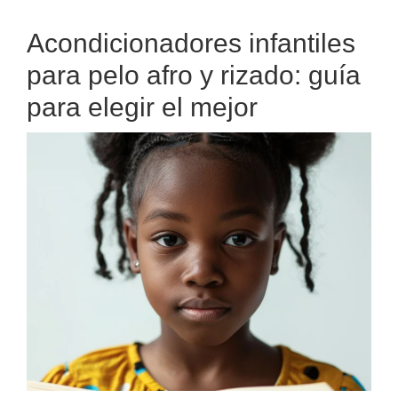
el
Acondicionadores infantiles
pelo
rizado
para pelo afro y rizado: guía
de
para elegir el mejor
los
niños
en
verano
(sin
dramas
ni
tirones)