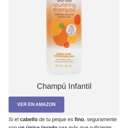
Champú Infantil
VER EN AMAZON
Si el
cabello
de tu peque es
fino
, seguramente
con
un único lavado
sea más que suficiente.