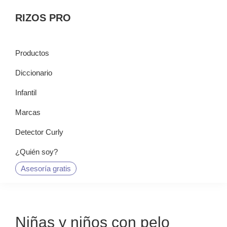
Saltar
Saltar
Saltar
RIZOS PRO
a
al
a
la
contenido
la
navegación
principal
barra
Productos
principal
lateral
Diccionario
principal
Infantil
Marcas
Detector Curly
¿Quién soy?
Asesoría gratis
Niñas y niños con pelo