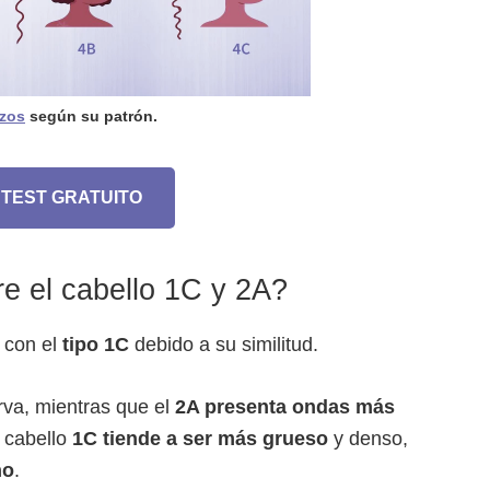
izos
según su patrón.
 TEST GRATUITO
re el cabello 1C y 2A?
con el
tipo 1C
debido a su similitud.
rva, mientras que el
2A presenta ondas más
 cabello
1C tiende a ser más grueso
y denso,
no
.