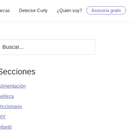
rcas
Detector Curly
¿Quién soy?
Asesoría gratis
Barra
uscar...
lateral
principal
Secciones
limentación
elleza
iccionario
DIY
nfantil