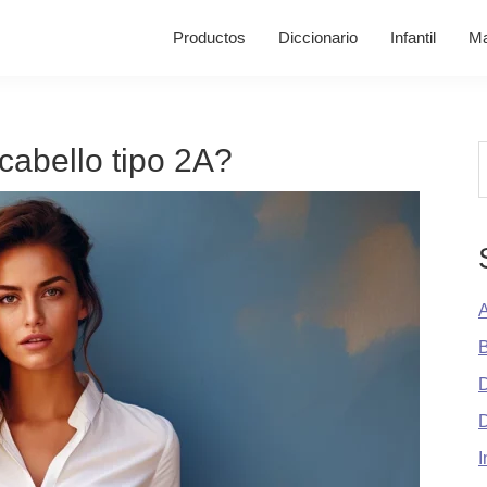
Productos
Diccionario
Infantil
Ma
abello tipo 2A?
B
A
B
D
I