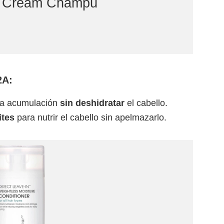
g Cream Champú
2A:
 la acumulación
sin deshidratar
el cabello.
ites
para nutrir el cabello sin apelmazarlo.