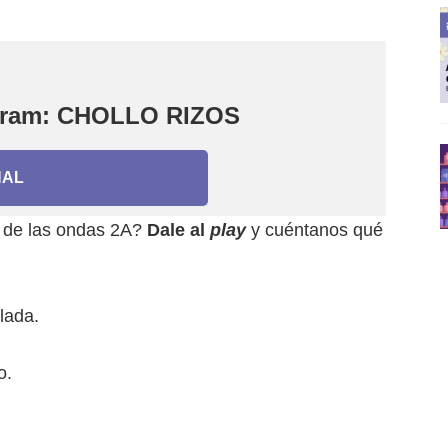
egram: CHOLLO RIZOS
NAL
a de las ondas 2A?
Dale al
play
y cuéntanos qué
lada.
o.