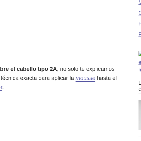
O
P
bre el cabello tipo 2A
, no solo te explicamos
técnica exacta para aplicar la
mousse
hasta el
L
r
.
c