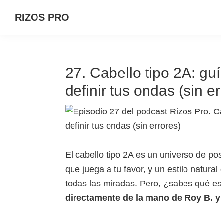
Saltar
Saltar
Saltar
RIZOS PRO
a
al
a
la
contenido
la
navegación
principal
barra
principal
lateral
27. Cabello tipo 2A: guí
principal
definir tus ondas (sin e
El cabello tipo 2A es un universo de po
que juega a tu favor, y un estilo natur
todas las miradas. Pero, ¿sabes qué es
directamente de la mano de Roy B. y