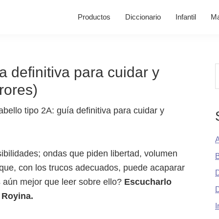
Productos
Diccionario
Infantil
Ma
a definitiva para cuidar y
B
rrores)
A
sibilidades; ondas que piden libertad, volumen
B
al que, con los trucos adecuados, puede acaparar
D
 aún mejor que leer sobre ello?
Escucharlo
 Royina.
I