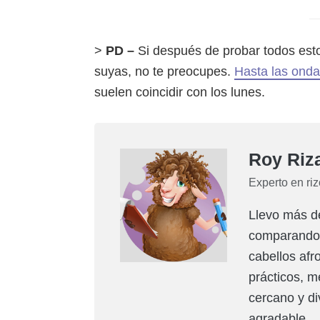
>
PD –
Si después de probar todos esto
suyas, no te preocupes.
Hasta las onda
suelen coincidir con los lunes.
Roy Riz
Experto en ri
Llevo más d
comparando p
cabellos afr
prácticos, m
cercano y div
agradable