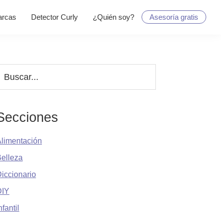
rcas
Detector Curly
¿Quién soy?
Asesoría gratis
Barra
uscar...
lateral
principal
Secciones
limentación
elleza
iccionario
DIY
nfantil