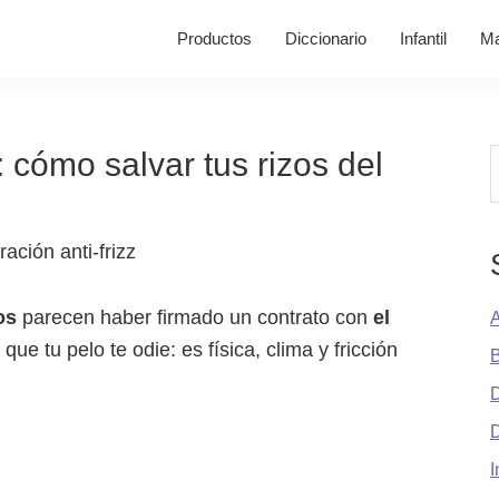
Productos
Diccionario
Infantil
Ma
: cómo salvar tus rizos del
B
os
parecen haber firmado un contrato con
el
A
que tu pelo te odie: es física, clima y fricción
B
D
I