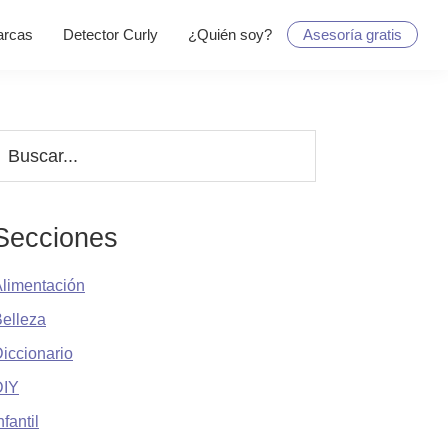
rcas
Detector Curly
¿Quién soy?
Asesoría gratis
Barra
uscar...
lateral
principal
Secciones
limentación
elleza
iccionario
DIY
nfantil