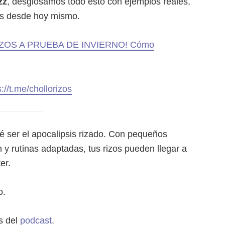
zz
, desglosamos todo esto con ejemplos reales,
es desde hoy mismo.
IZOS A PRUEBA DE INVIERNO! Cómo
s://t.me/chollorizos
qué ser el apocalipsis rizado. Con pequeños
n y rutinas adaptadas, tus rizos pueden llegar a
er.
o.
s del
podcast
.