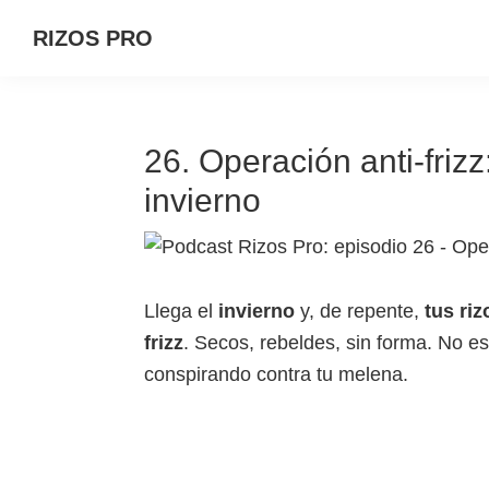
Saltar
Saltar
Saltar
RIZOS PRO
a
al
a
la
contenido
la
navegación
principal
barra
principal
lateral
26. Operación anti-frizz
principal
invierno
Llega el
invierno
y, de repente,
tus riz
frizz
. Secos, rebeldes, sin forma. No es 
conspirando contra tu melena.