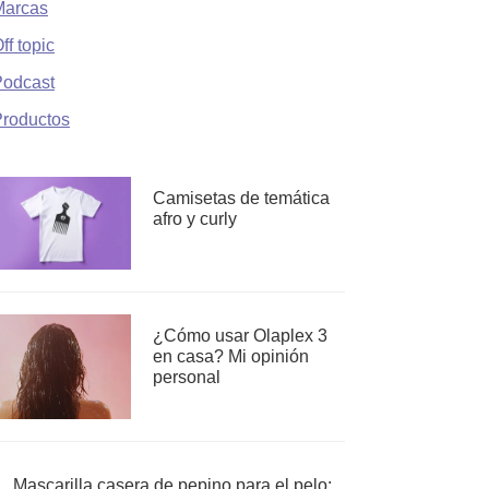
Marcas
ff topic
Podcast
roductos
Camisetas de temática
afro y curly
¿Cómo usar Olaplex 3
en casa? Mi opinión
personal
Mascarilla casera de pepino para el pelo: