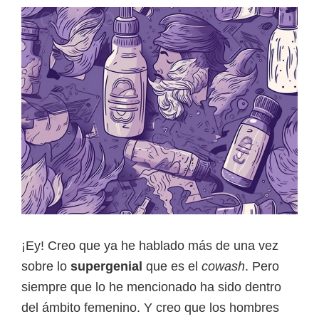
mar
a
tu
pelo?
¡Ey! Creo que ya he hablado más de una vez
sobre lo
supergenial
que es el
cowash
. Pero
siempre que lo he mencionado ha sido dentro
del ámbito femenino. Y creo que los hombres