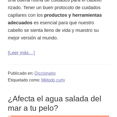
rizado. Tener un buen protocolo de cuidados
capilares con los
productos y herramientas
adecuados
es esencial para que nuestro
cabello se sienta lleno de vida y muestro su
mejor versión al mundo.
acerca
[Leer más…]
de
Rutina
Publicado en:
Diccionario
de
Etiquetado como:
Método curly
cuidados
para
¿Afecta el agua salada del
el
cabello
mar a tu pelo?
rizado