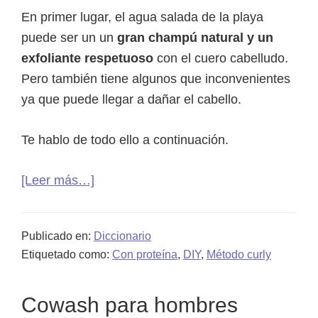
En primer lugar, el agua salada de la playa
puede ser un un
gran champú natural y un
exfoliante respetuoso
con el cuero cabelludo.
Pero también tiene algunos que inconvenientes
ya que puede llegar a dañar el cabello.
Te hablo de todo ello a continuación.
acerca
[Leer más…]
de
¿Afecta
Publicado en:
Diccionario
el
Etiquetado como:
Con proteína
,
DIY
,
Método curly
agua
salada
Cowash para hombres
del