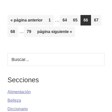
Páginas
…
Ir
Página
Página
Página
Página
Página
«
página anterior
1
64
65
66
67
intermedias
a
Páginas
…
Página
Página
Ir
68
79
página siguiente »
omitidas
la
intermedias
a
omitidas
la
Barra
Buscar...
lateral
principal
Secciones
Alimentación
Belleza
Diccionario