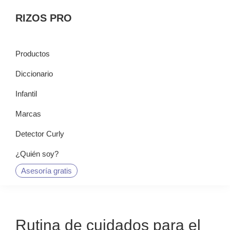
Saltar
Saltar
Saltar
RIZOS PRO
a
al
a
la
contenido
la
navegación
principal
barra
Productos
principal
lateral
Diccionario
principal
Infantil
Marcas
Detector Curly
¿Quién soy?
Asesoría gratis
Rutina de cuidados para el