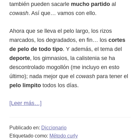
también pueden sacarle
mucho partido
al
cowash
. Así que… vamos con ello.
Ahora que se lleva el pelo largo, los rizos
marcados, los degradados, en fin… los
cortes
de pelo de todo tipo
. Y además, el tema del
deporte
, los gimnasios, la calistenia se ha
descontrolado mogollón (me incluyo en esto
último); nada mejor que el
cowash
para tener el
pelo limpito
todos los días.
acerca
[Leer más…]
de
Cowash
Publicado en:
Diccionario
para
Etiquetado como:
Método curly
hombres