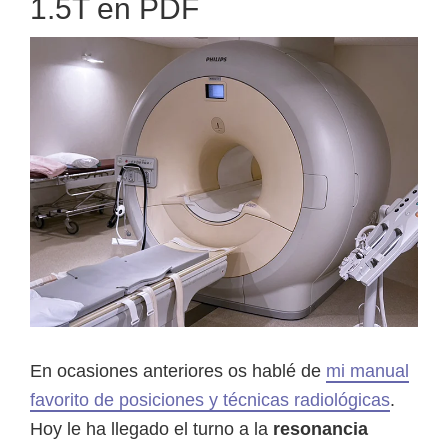
1.5T en PDF
para
el
Método
Curly
En ocasiones anteriores os hablé de
mi manual
favorito de posiciones y técnicas radiológicas
.
Hoy le ha llegado el turno a la
resonancia