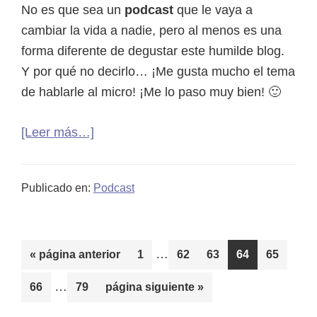
No es que sea un
podcast
que le vaya a
cambiar la vida a nadie, pero al menos es una
forma diferente de degustar este humilde blog.
Y por qué no decirlo… ¡Me gusta mucho el tema
de hablarle al micro! ¡Me lo paso muy bien! 🙂
acerca
[Leer más…]
de
01.
Publicado en:
Podcast
Quién
soy,
calculadora
Páginas
…
Ir
curly
Página
Página
Página
Página
Página
«
página anterior
1
62
63
64
65
intermedias
a
y
Páginas
…
Página
Página
Ir
66
79
página siguiente »
omitidas
la
asesoría
intermedias
a
gratuita