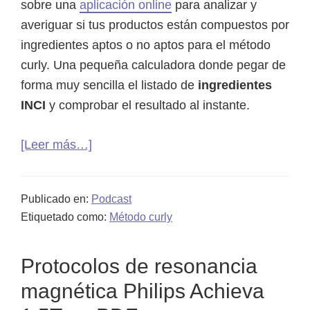
sobre una
aplicación online
para analizar y
averiguar si tus productos están compuestos por
ingredientes aptos o no aptos para el método
curly. Una pequeña calculadora donde pegar de
forma muy sencilla el listado de
ingredientes
INCI
y comprobar el resultado al instante.
acerca
[Leer más…]
de
02.
Publicado en:
Podcast
Calculadora
Etiquetado como:
Método curly
y
analizador
Protocolos de resonancia
de
ingredientes
magnética Philips Achieva
aptos