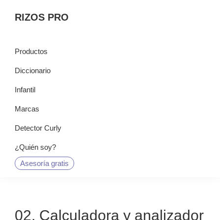
Saltar
Saltar
Saltar
RIZOS PRO
a
al
a
la
contenido
la
navegación
principal
barra
Productos
principal
lateral
Diccionario
principal
Infantil
Marcas
Detector Curly
¿Quién soy?
Asesoría gratis
02. Calculadora y analizador