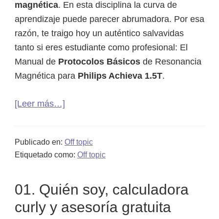
magnética
. En esta disciplina la curva de
aprendizaje puede parecer abrumadora. Por esa
razón, te traigo hoy un auténtico salvavidas
tanto si eres estudiante como profesional: El
Manual de
Protocolos Básicos
de Resonancia
Magnética para
Philips Achieva 1.5T
.
acerca
[Leer más…]
de
Protocolos
Publicado en:
Off topic
de
Etiquetado como:
Off topic
resonancia
magnética
01. Quién soy, calculadora
Philips
Achieva
curly y asesoría gratuita
1.5T