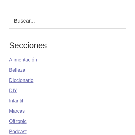
omitidas
la
online
Barra
Buscar...
lateral
principal
Secciones
Alimentación
Belleza
Diccionario
DIY
Infantil
Marcas
Off topic
Podcast