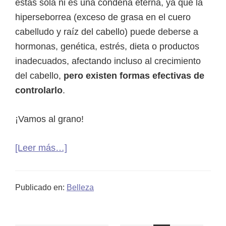
contra
estás sola ni es una condena eterna, ya que la
la
hiperseborrea (exceso de grasa en el cuero
alopecia
cabelludo y raíz del cabello) puede deberse a
hormonas, genética, estrés, dieta o productos
inadecuados, afectando incluso al crecimiento
del cabello,
pero existen formas efectivas de
controlarlo
.
¡Vamos al grano!
acerca
[Leer más…]
de
Raíces
Publicado en:
Belleza
grasas:
cómo
equilibrar