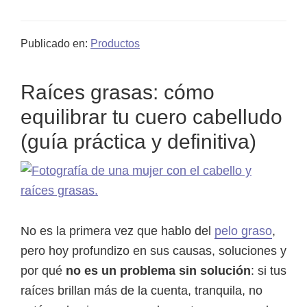
de
Minoxidil
Publicado en:
Productos
+
Stevia:
Raíces grasas: cómo
la
alianza
equilibrar tu cuero cabelludo
natural
(guía práctica y definitiva)
que
está
dando
que
hablar
No es la primera vez que hablo del
pelo graso
,
en
pero hoy profundizo en sus causas, soluciones y
el
por qué
no es un problema sin solución
: si tus
tratamiento
raíces brillan más de la cuenta, tranquila, no