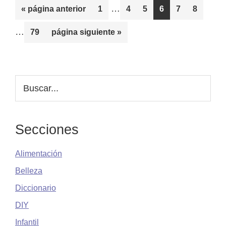
Páginas
Pági
…
Ir
tu
Página
Página
Página
Página
Página
Página
«
página anterior
1
4
5
6
7
8
intermedias
inter
a
cuero
…
Página
Ir
79
página siguiente »
omitidas
omiti
la
cabelludo
a
(guía
la
práctica
Barra
Buscar...
y
lateral
definitiva)
principal
Secciones
Alimentación
Belleza
Diccionario
DIY
Infantil