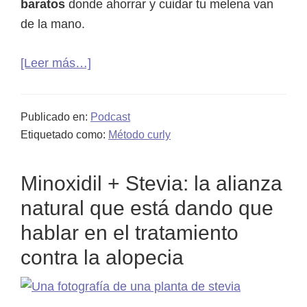
baratos
donde ahorrar y cuidar tu melena van
de la mano.
acerca
[Leer más…]
de
24.
Publicado en:
Podcast
CHOLLO
Etiquetado como:
Método curly
RIZOS:
ahorra
Minoxidil + Stevia: la alianza
con
los
natural que está dando que
mejores
hablar en el tratamiento
descuentos
contra la alopecia
curly
en
Telegram