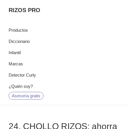
Saltar
Saltar
Saltar
RIZOS PRO
a
al
a
la
contenido
la
navegación
principal
barra
Productos
principal
lateral
Diccionario
principal
Infantil
Marcas
Detector Curly
¿Quién soy?
Asesoría gratis
24. CHOLLO RIZOS: ahorra