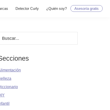
rcas
Detector Curly
¿Quién soy?
Asesoría gratis
Barra
uscar...
lateral
principal
Secciones
limentación
elleza
iccionario
DIY
nfantil