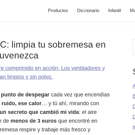
Productos
Diccionario
Infantil
Ma
C: limpia tu sobremesa en
B
juvenezca
A
a punto de despegar
cada vez que encendías
B
e
ruido, ese calor
… y tú ahí, mirando con
D
un secreto que cambió mi vida
: el aire
te de
menos de 3 euros
que encontré en
I
emesa respire y trabaje más fresco y