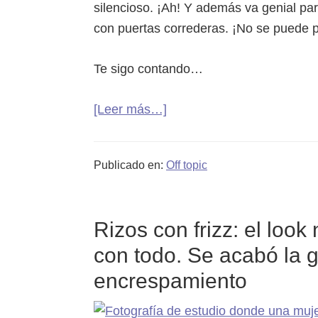
silencioso. ¡Ah! Y además va genial par
con puertas correderas. ¡No se puede 
Te sigo contando…
acerca
[Leer más…]
de
Aire
Publicado en:
Off topic
comprimido
para
PC:
Rizos con frizz: el loo
limpia
con todo. Se acabó la g
tu
sobremesa
encrespamiento
en
un