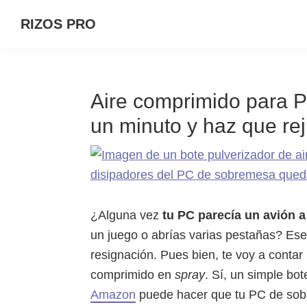
Saltar
Saltar
Saltar
RIZOS PRO
a
al
a
la
contenido
la
navegación
principal
barra
principal
lateral
Aire comprimido para P
principal
un minuto y haz que re
¿Alguna vez
tu PC parecía un avión 
un juego o abrías varias pestañas? Es
resignación. Pues bien, te voy a contar
comprimido en
spray
. Sí, un simple bo
Amazon
puede hacer que tu PC de sobr