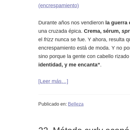
minuto
y
Durante años nos vendieron
la guerra 
haz
una cruzada épica.
Crema, sérum,
spr
que
el
frizz
nunca se fue. Y ahora, resulta que
rejuvenezca
encrespamiento está de moda. Y no po
sino porque la gente con cabello rizado
identidad, y me encanta”
.
acerca
[Leer más…]
de
Rizos
Publicado en:
Belleza
con
frizz:
el