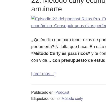
22. Método curly económ
look
arruinarte
natural
que
está
rompiendo
con
¿Quién dijo que para tener rizos de po
todo.
perfumería? Ni falta que hace. En este
Se
“Método Curly es para ricos”
y te con
acabó
con vida…
con presupuesto de estudi
la
guerra
acerca
[Leer más…]
contra
de
el
22.
encrespamiento
Publicado en:
Podcast
Método
Etiquetado como:
Método curly
curly