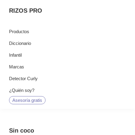
Saltar
Saltar
Saltar
RIZOS PRO
a
al
a
la
contenido
la
navegación
principal
barra
Productos
principal
lateral
Diccionario
principal
Infantil
Marcas
Detector Curly
¿Quién soy?
Asesoría gratis
Sin coco