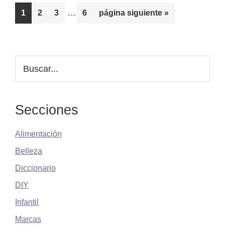
y
Páginas
…
Página
Página
Página
Página
Ir
1
2
3
6
página siguiente »
opinión
intermedias
a
personal
omitidas
la
Barra
Buscar...
lateral
principal
Secciones
Alimentación
Belleza
Diccionario
DIY
Infantil
Marcas