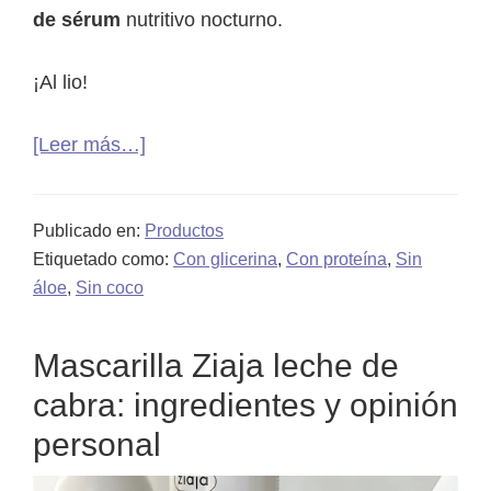
de sérum
nutritivo nocturno.
¡Al lio!
acerca
[Leer más…]
de
Kérastase
Publicado en:
Productos
Nutritive
Etiquetado como:
Con glicerina
,
Con proteína
,
Sin
8H
áloe
,
Sin coco
Magic
Night
Mascarilla Ziaja leche de
Hair
cabra: ingredientes y opinión
Serum
(Opinión
personal
+