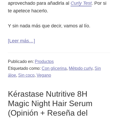
aprovechado para añadirla al
Curly Test
.
Por si
te apetece hacerlo.
Y sin nada más que decir, vamos al lío.
acerca
[Leer más…]
de
Mascarilla
Publicado en:
Productos
/
Etiquetado como:
Con glicerina
,
Método curly
,
Sin
Crema
áloe
,
Sin coco
,
Vegano
de
peinado
Kérastase Nutritive 8H
Skala
Magic Night Hair Serum
Mais
Cachos:
(Opinión + Reseña del
opinión