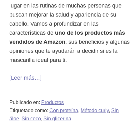
lugar en las rutinas de muchas personas que
buscan mejorar la salud y apariencia de su
cabello. Vamos a profundizar en las
características de
uno de los productos más
vendidos de Amazon
, sus beneficios y algunas
opiniones que te ayudarán a decidir si es la
mascarilla ideal para ti.
acerca
[Leer más…]
de
Mascarilla
Publicado en:
Productos
Ziaja
Etiquetado como:
Con proteína
,
Método curly
,
Sin
leche
áloe
,
Sin coco
,
Sin glicerina
de
cabra: ingredientes