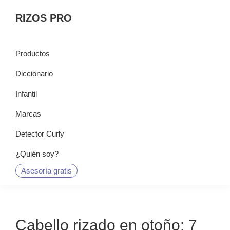
Saltar
Saltar
Saltar
RIZOS PRO
a
al
a
la
contenido
la
navegación
principal
barra
Productos
principal
lateral
Diccionario
principal
Infantil
Marcas
Detector Curly
¿Quién soy?
Asesoría gratis
Cabello rizado en otoño: 7