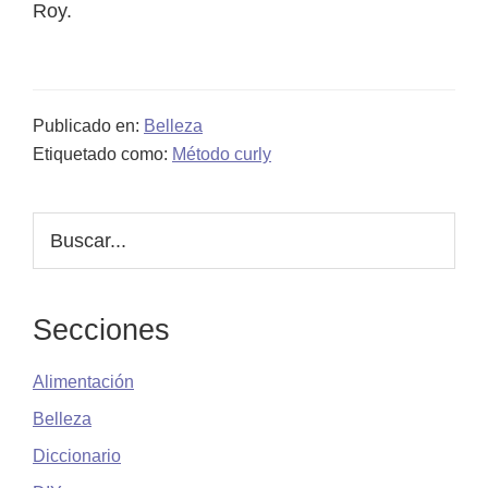
Roy.
Publicado en:
Belleza
Etiquetado como:
Método curly
Barra
Buscar...
lateral
principal
Secciones
Alimentación
Belleza
Diccionario