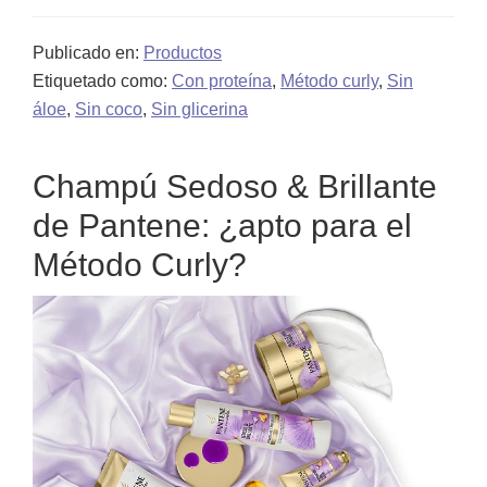
Mascarilla
Publicado en:
Productos
Ziaja
Etiquetado como:
Con proteína
,
Método curly
,
Sin
leche
áloe
,
Sin coco
,
Sin glicerina
de
cabra: ingredientes
Champú Sedoso & Brillante
y
de Pantene: ¿apto para el
opinión
personal
Método Curly?