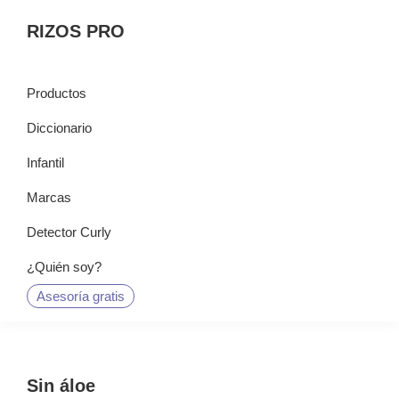
Saltar
Saltar
Saltar
RIZOS PRO
a
al
a
la
contenido
la
navegación
principal
barra
Productos
principal
lateral
Diccionario
principal
Infantil
Marcas
Detector Curly
¿Quién soy?
Asesoría gratis
Sin áloe