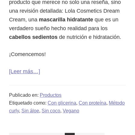
producto que merece no solo una reseña, sino
una revisión detallada: Lola Cosmetics Dream
Cream, una
mascarilla hidratante
que es un
verdadero sueño hecho realidad para los
cabellos sedientos
de nutrición e hidratación.
¡Comencemos!
acerca
[Leer más…]
de
Máscarilla
Publicado en:
Productos
Lola
Etiquetado como:
Con glicerina
,
Con proteína
,
Método
Cosmetics
curly
,
Sin áloe
,
Sin coco
,
Vegano
Dream
Cream:
Opinión