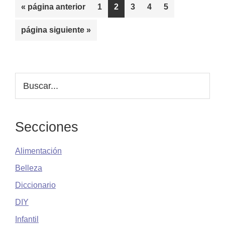
Ir
Página
Página
Página
Página
Página
«
página anterior
1
2
3
4
5
sobre
a
este
Ir
página siguiente »
la
milagro
a
hidratante
la
Barra
Buscar...
lateral
principal
Secciones
Alimentación
Belleza
Diccionario
DIY
Infantil