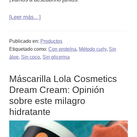
acerca
[Leer más…]
de
Champú
Publicado en:
Productos
Sedoso
Etiquetado como:
Con proteína
,
Método curly
,
Sin
&
áloe
,
Sin coco
,
Sin glicerina
Brillante
de
Máscarilla Lola Cosmetics
Pantene:
Dream Cream: Opinión
¿apto
para
sobre este milagro
el
hidratante
Método
Curly?