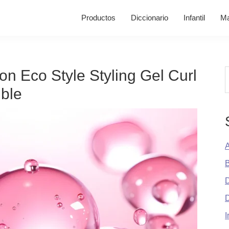
Productos
Diccionario
Infantil
Ma
con Eco Style Styling Gel Curl
B
ble
A
B
D
I