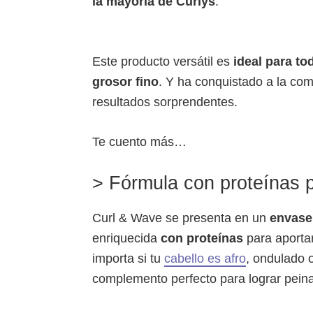
la mayoría de Curlys
.
Este producto versátil es
ideal para to
grosor fino
. Y ha conquistado a la com
resultados sorprendentes.
Te cuento más…
> Fórmula con proteínas pa
Curl & Wave se presenta en un
envase
enriquecida
con proteínas
para aportar
importa si tu
cabello es afro
, ondulado o
complemento perfecto para lograr pein