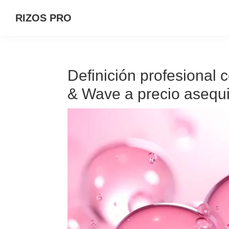
Saltar
Saltar
Saltar
RIZOS PRO
a
al
a
la
contenido
la
navegación
principal
barra
principal
lateral
Definición profesional 
principal
& Wave a precio asequi