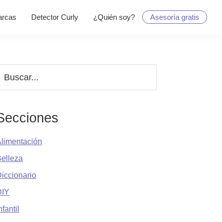
rcas
Detector Curly
¿Quién soy?
Asesoría gratis
Barra
uscar...
lateral
principal
Secciones
limentación
elleza
iccionario
DIY
nfantil