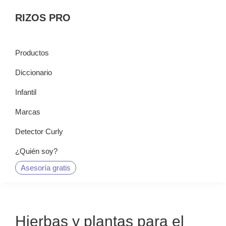
Saltar
Saltar
Saltar
RIZOS PRO
a
al
a
la
contenido
la
navegación
principal
barra
Productos
principal
lateral
Diccionario
principal
Infantil
Marcas
Detector Curly
¿Quién soy?
Asesoría gratis
Hierbas y plantas para el