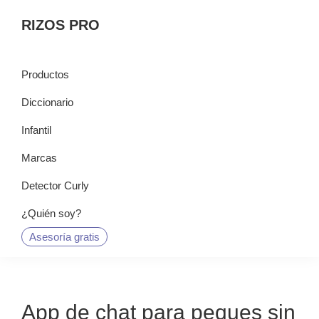
Saltar
Saltar
Saltar
RIZOS PRO
a
al
a
la
contenido
la
navegación
principal
barra
Productos
principal
lateral
Diccionario
principal
Infantil
Marcas
Detector Curly
¿Quién soy?
Asesoría gratis
App de chat para peques sin