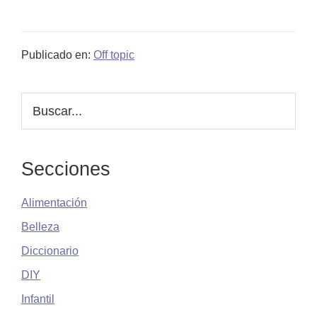
Publicado en:
Off topic
Barra
Buscar...
lateral
principal
Secciones
Alimentación
Belleza
Diccionario
DIY
Infantil