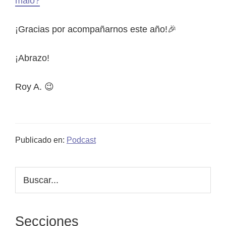
malo?
¡Gracias por acompañarnos este año!🎉
¡Abrazo!
Roy A. 😉
Publicado en:
Podcast
Barra
Buscar...
lateral
principal
Secciones