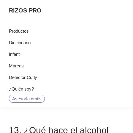
Saltar
Saltar
Saltar
RIZOS PRO
a
al
a
la
contenido
la
navegación
principal
barra
Productos
principal
lateral
Diccionario
principal
Infantil
Marcas
Detector Curly
¿Quién soy?
Asesoría gratis
13. ¿Qué hace el alcohol